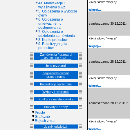
kliknij słowo "więcej"
4a. Modyfikacje i
wyjaśnienia siwz
5. Ogłoszenia o wyborze
oferty
6. Ogłoszenia o
unieważnieniu
zamieszczono 30.12.2011 r.
postępowania
7. Ogłoszenia o
udzieleniu zamówienia
kliknij słowo "więcej"
8. Kopie protestów
9. Rozstrzygnięcia
protestów
Zamówienia / przetargi
__do_30.000 euro___
zamieszczono 28.12.2011 r.
Inne przetargi
Zagospodarowanie
przestrzenne
kliknij słowo "więcej"
Konsultacje społeczne
Wybory i referenda
Konkursy na stanowiska
zamieszczono 28.12.2011 r.
Statystyki strony
Proste
Graficzne
Rejestr zmian
kliknij słowo "więcej"
Licznik odwiedzin