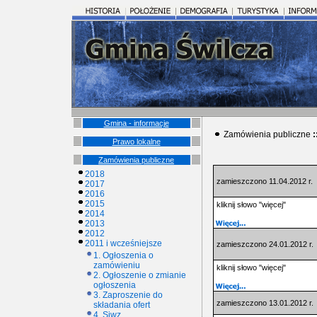
Gmina - informacje
Zamówienia publiczne
:
Prawo lokalne
Zamówienia publiczne
2018
zamieszczono 11.04.2012 r.
2017
2016
2015
kliknij słowo "więcej"
2014
2013
2012
2011 i wcześniejsze
zamieszczono 24.01.2012 r.
1. Ogłoszenia o
zamówieniu
kliknij słowo "więcej"
2. Ogłoszenie o zmianie
ogłoszenia
3. Zaproszenie do
zamieszczono 13.01.2012 r.
składania ofert
4. Siwz