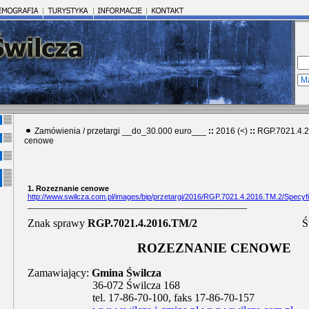
Zamówienia / przetargi __do_30.000 euro___
::
2016 (<)
::
RGP.7021.4.
cenowe
1. Rozeznanie cenowe
http://www.swilcza.com.pl/images/bip/przetargi/2016/RGP.7021.4.2016.TM.2/Specyfi
_____________________________________________________
Znak sprawy
RGP.7021.4.2016.TM/2
Ś
ROZEZNANIE CENOWE
Zamawiający:
Gmina Świlcza
36-072 Świlcza 168
tel. 17-86-70-100, faks 17-86-70-157