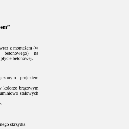
żem”
 wraz z montażem (w
a betonowego) na
płycie betonowej.
łączonym projektem
w kolorze
brązowym
luminiowo stalowych
w:
dnego skrzydła.