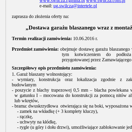
www.swilcza.i-gmina.pl
www.swilcza.com.pl
e-mail:
ug.swilcza@intertele.pl
zaprasza do złożenia oferty na:
„Dostawa garażu blaszanego wraz z monta
Termin realizacji zamówienia:
10.06.2016 r.
Przedmiot zamówienia:
obejmuje dostawę garażu blaszanego
tym kotwiczeniem do podłoż
przygotowanej przez Zamawiającego 
Szczegółowy opis przedmiotu zamówienia:
1. Garaż blaszany wolnostojący:
- wymiary, konstrukcja oraz lokalizacja zgodnie z za
budowlanym
- poszycie z
blachy trapezowej 0,5 mm –
blacha powlekana 
w gatunku I
– mocowana do konstrukcji za pomocą nitów a
lub wkrętów,
- brama: dwuskrzydłowa
otwierająca się na boki, wyposażona 
- zamek na wkładkę (+ 3 komplety kluczy),
- rączkę,
- uchwyty na kłódkę,
- rygle (u góry i dołu drzwi), umożliwiające zablokowanie je