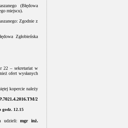
aszanego (Błędowa
go miejscu).
laszanego: Zgodnie z
łędowa Zgłobieńska
 22 – sekretariat
w
nież ofert wysłanych
ętej kopercie należy
.7021.4.2016.TM/2
o godz. 12.15
a udzieli:
mgr inż.