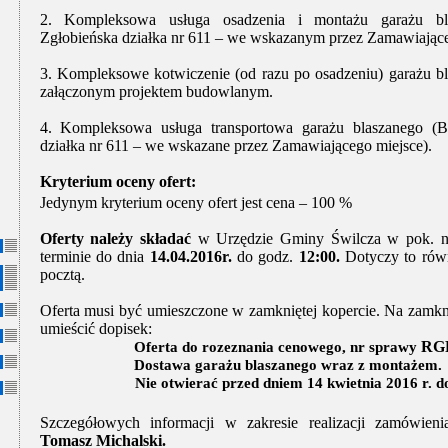
2. Kompleksowa usługa osadzenia i montażu garażu bl
Zgłobieńska działka nr 611 – we wskazanym przez Zamawiające
3. Kompleksowe kotwiczenie (od razu po osadzeniu) garażu b
załączonym projektem budowlanym.
4. Kompleksowa usługa transportowa garażu blaszanego (B
działka nr 611 – we wskazane przez Zamawiającego miejsce).
Kryterium oceny ofert:
Jedynym kryterium oceny ofert jest cena – 100 %
Oferty należy składać
w Urzędzie Gminy Świlcza w pok. nr
terminie do dnia
14.04.2016r.
do godz.
12:00.
Dotyczy to rów
pocztą.
Oferta musi być umieszczone w zamkniętej kopercie. Na zamkni
umieścić dopisek:
RGP
Oferta do rozeznania cenowego, nr sprawy
Dostawa garażu blaszanego wraz z montażem.
Nie otwierać przed dniem 14 kwietnia 2016 r. d
Szczegółowych informacji w zakresie realizacji zamówieni
Tomasz Michalski.