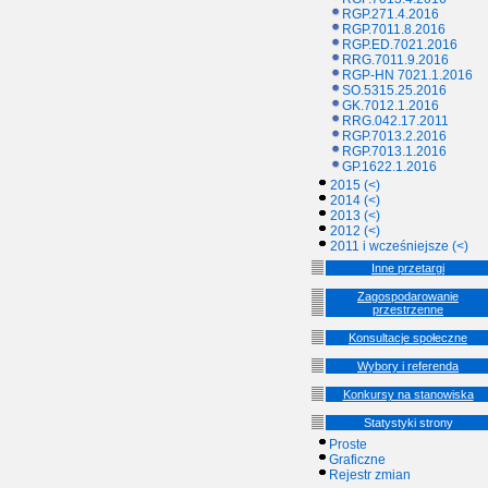
RGP.271.4.2016
RGP.7011.8.2016
RGP.ED.7021.2016
RRG.7011.9.2016
RGP-HN 7021.1.2016
SO.5315.25.2016
GK.7012.1.2016
RRG.042.17.2011
RGP.7013.2.2016
RGP.7013.1.2016
GP.1622.1.2016
2015 (<)
2014 (<)
2013 (<)
2012 (<)
2011 i wcześniejsze (<)
Inne przetargi
Zagospodarowanie
przestrzenne
Konsultacje społeczne
Wybory i referenda
Konkursy na stanowiska
Statystyki strony
Proste
Graficzne
Rejestr zmian