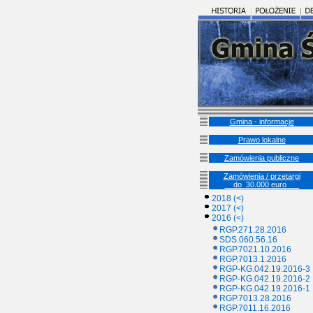
Gmina - informacje
Prawo lokalne
Zamówienia publiczne
Zamówienia / przetargi
__do_30.000 euro___
2018 (<)
2017 (<)
2016 (<)
RGP.271.28.2016
SDS.060.56.16
RGP.7021.10.2016
RGP.7013.1.2016
RGP-KG.042.19.2016-3
RGP-KG.042.19.2016-2
RGP-KG.042.19.2016-1
RGP.7013.28.2016
RGP.7011.16.2016