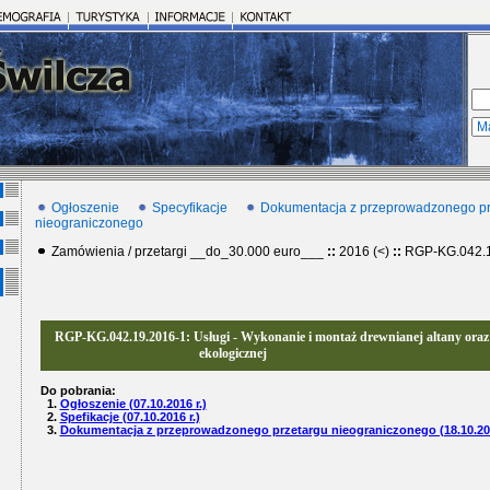
Ogłoszenie
Specyfikacje
Dokumentacja z przeprowadzonego pr
nieograniczonego
Zamówienia / przetargi __do_30.000 euro___
::
2016 (<)
::
RGP-KG.042.1
RGP-KG.042.19.2016-1: Usługi - Wykonanie i montaż drewnianej altany oraz 
ekologicznej
Do pobrania:
1.
Ogłoszenie (07.10.2016 r.)
2.
Spefikacje (07.10.2016 r.)
3.
Dokumentacja z przeprowadzonego przetargu nieograniczonego (18.10.201