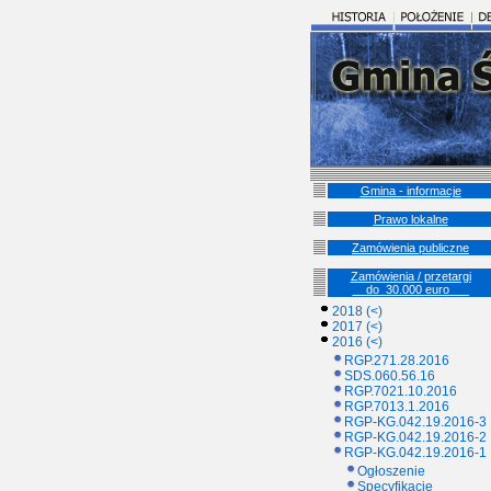
Gmina - informacje
Prawo lokalne
Zamówienia publiczne
Zamówienia / przetargi
__do_30.000 euro___
2018 (<)
2017 (<)
2016 (<)
RGP.271.28.2016
SDS.060.56.16
RGP.7021.10.2016
RGP.7013.1.2016
RGP-KG.042.19.2016-3
RGP-KG.042.19.2016-2
RGP-KG.042.19.2016-1
Ogłoszenie
Specyfikacje