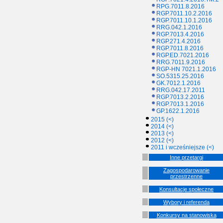
RPG.7011.8.2016
RGP.7011.10.2.2016
RGP.7011.10.1.2016
RRG.042.1.2016
RGP.7013.4.2016
RGP.271.4.2016
RGP.7011.8.2016
RGP.ED.7021.2016
RRG.7011.9.2016
RGP-HN 7021.1.2016
SO.5315.25.2016
GK.7012.1.2016
RRG.042.17.2011
RGP.7013.2.2016
RGP.7013.1.2016
GP.1622.1.2016
2015 (<)
2014 (<)
2013 (<)
2012 (<)
2011 i wcześniejsze (<)
Inne przetargi
Zagospodarowanie
przestrzenne
Konsultacje społeczne
Wybory i referenda
Konkursy na stanowiska