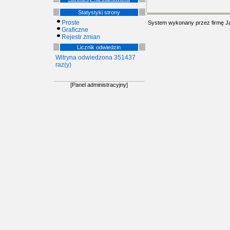
Statystyki strony
Proste
System wykonany przez firmę
J
Graficzne
Rejestr zmian
Licznik odwiedzin
Witryna odwiedzona 351437
raz(y)
[Panel administracyjny]