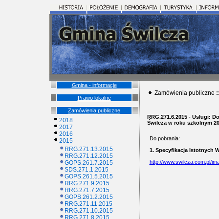
Gmina - informacje
Zamówienia publiczne
:
Prawo lokalne
Zamówienia publiczne
RRG.271.6.2015 - Usługi: 
2018
Świlcza w roku szkolnym 20
2017
2016
Do pobrania:
2015
RRG.271.13.2015
1. Specyfikacja Istotnyc
RRG.271.12.2015
http://www.swilcza.com.pl/im
GOPS.261.7.2015
SDS.271.1.2015
GOPS.261.5.2015
RRG.271.9.2015
RRG.271.7.2015
GOPS.261.2.2015
RRG.271.11.2015
RRG.271.10.2015
RRG.271.8.2015