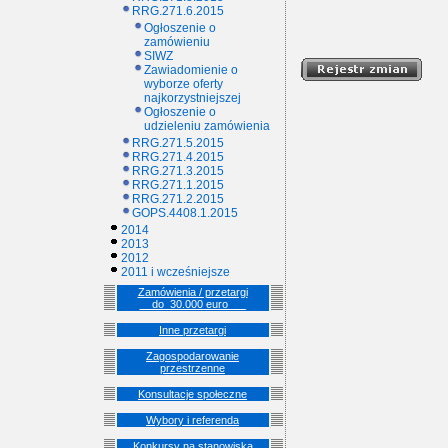
RRG.271.6.2015
Ogłoszenie o
zamówieniu
SIWZ
Zawiadomienie o
wyborze oferty
najkorzystniejszej
Ogłoszenie o
udzieleniu zamówienia
RRG.271.5.2015
RRG.271.4.2015
RRG.271.3.2015
RRG.271.1.2015
RRG.271.2.2015
GOPS.4408.1.2015
2014
2013
2012
2011 i wcześniejsze
Zamówienia / przetargi
__do_30.000 euro___
Inne przetargi
Zagospodarowanie
przestrzenne
Konsultacje społeczne
Wybory i referenda
Konkursy na stanowiska