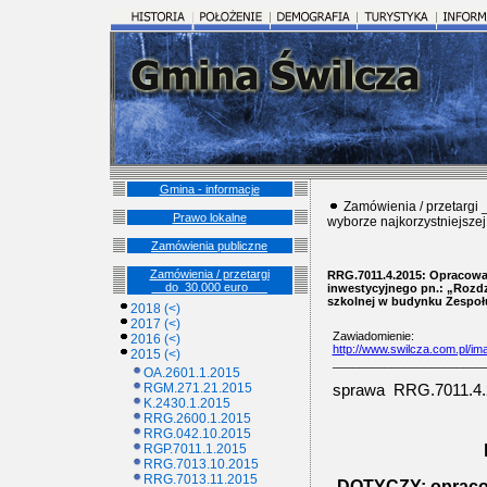
Gmina - informacje
Zamówienia / przetargi
Prawo lokalne
wyborze najkorzystniejszej 
Zamówienia publiczne
Zamówienia / przetargi
RRG.7011.4.2015: Opracowan
__do_30.000 euro___
inwestycyjnego pn.: „Rozdzi
szkolnej w budynku Zespoł
2018 (<)
2017 (<)
Zawiadomienie:
2016 (<)
http://www.swilcza.com.pl/i
2015 (<)
_______________________
OA.2601.1.2015
RGM.271.21.2015
sprawa
RRG.7011.4.
K.2430.1.2015
RRG.2600.1.2015
RRG.042.10.2015
RGP.7011.1.2015
RRG.7013.10.2015
RRG.7013.11.2015
DOTYCZY: opracow