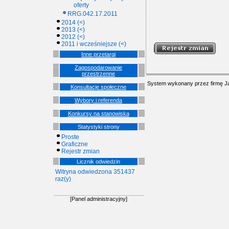
oferty
RRG.042.17.2011
2014 (<)
2013 (<)
2012 (<)
2011 i wcześniejsze (<)
Inne przetargi
Zagospodarowanie
przestrzenne
System wykonany przez firmę
J
Konsultacje społeczne
Wybory i referenda
Konkursy na stanowiska
Statystyki strony
Proste
Graficzne
Rejestr zmian
Licznik odwiedzin
Witryna odwiedzona 351437
raz(y)
[Panel administracyjny]