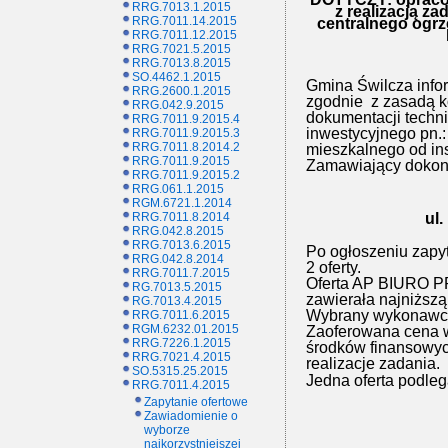
RRG.7013.1.2015
z realizacją za
RRG.7011.14.2015
centralnego ogrz
RRG.7011.12.2015
RRG.7021.5.2015
RRG.7013.8.2015
SO.4462.1.2015
Gmina Świlcza info
RRG.2600.1.2015
zgodnie
z zasadą 
RRG.042.9.2015
dokumentacji techni
RRG.7011.9.2015.4
inwestycyjnego pn.:
RRG.7011.9.2015.3
RRG.7011.8.2014.2
mieszkalnego od ins
RRG.7011.9.2015
Zamawiający dokonał
RRG.7011.9.2015.2
RRG.061.1.2015
RGM.6721.1.2014
RRG.7011.8.2014
ul.
RRG.042.8.2015
RRG.7013.6.2015
Po ogłoszeniu zapy
RRG.042.8.2014
2 oferty.
RRG.7011.7.2015
Oferta
AP BIURO PR
RG.7013.5.2015
zawierała najniższą
RG.7013.4.2015
Wybrany wykonawca 
RRG.7011.6.2015
RGM.6232.01.2015
Zaoferowana cena w
RRG.7226.1.2015
środków finansowyc
RRG.7021.4.2015
realizacje zadania.
SO.5315.25.2015
Jedna oferta podle
RRG.7011.4.2015
Zapytanie ofertowe
Zawiadomienie o
wyborze
najkorzystniejszej