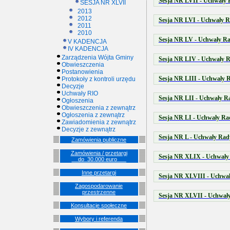
Sesja NR LVII - Uchwały R
SESJA NR XLVII
2013
2012
Sesja NR LVI - Uchwały Ra
2011
2010
Sesja NR LV - Uchwały Rad
V KADENCJA
IV KADENCJA
Zarządzenia Wójta Gminy
Sesja NR LIV - Uchwały Ra
Obwieszczenia
Postanowienia
Sesja NR LIII - Uchwały R
Protokoły z kontroli urzędu
Decyzje
Uchwały RIO
Sesja NR LII - Uchwały Ra
Ogłoszenia
Obwieszczenia z zewnątrz
Ogłoszenia z zewnątrz
Sesja NR LI - Uchwały Rad
Zawiadomienia z zewnątrz
Decyzje z zewnątrz
Sesja NR L - Uchwały Rady
Zamówienia publiczne
Zamówienia / przetargi
Sesja NR XLIX - Uchwały R
__do_30.000 euro___
Inne przetargi
Sesja NR XLVIII - Uchwały
Zagospodarowanie
przestrzenne
Sesja NR XLVII - Uchwały 
Konsultacje społeczne
Wybory i referenda