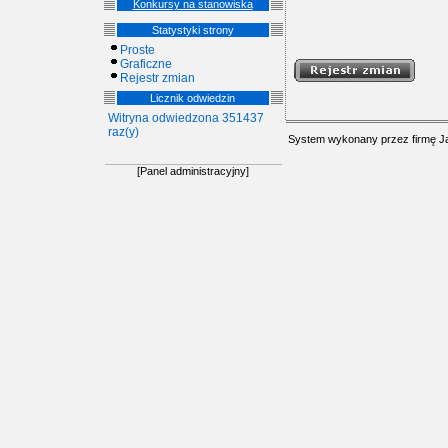
Konkursy na stanowiska
Statystyki strony
Proste
Graficzne
Rejestr zmian
Licznik odwiedzin
Witryna odwiedzona 351437
raz(y)
System wykonany przez firmę
J
[Panel administracyjny]