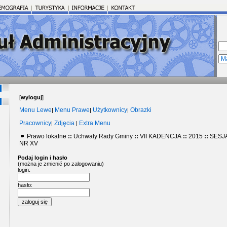
[
wyloguj
]
Menu Lewe
Menu Prawe
Użytkownicy
Obrazki
|
|
|
Pracownicy
Zdjęcia
Extra Menu
|
|
Prawo lokalne
::
Uchwały Rady Gminy
::
VII KADENCJA
::
2015
::
SESJ
NR XV
Podaj login i hasło
(można je zmienić po zalogowaniu)
login:
hasło: