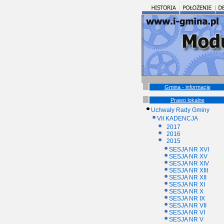
Gmina - informacje
Prawo lokalne
Uchwały Rady Gminy
VII KADENCJA
2017
2016
2015
SESJA NR XVI
SESJA NR XV
SESJA NR XIV
SESJA NR XIII
SESJA NR XII
SESJA NR XI
SESJA NR X
SESJA NR IX
SESJA NR VII
SESJA NR VI
SESJA NR V