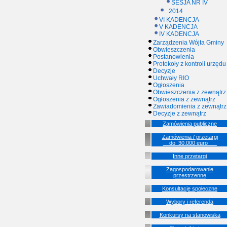
SESJA NR IV
2014
VI KADENCJA
V KADENCJA
IV KADENCJA
Zarządzenia Wójta Gminy
Obwieszczenia
Postanowienia
Protokoły z kontroli urzędu
Decyzje
Uchwały RIO
Ogłoszenia
Obwieszczenia z zewnątrz
Ogłoszenia z zewnątrz
Zawiadomienia z zewnątrz
Decyzje z zewnątrz
Zamówienia publiczne
Zamówienia / przetargi
__do_30.000 euro___
Inne przetargi
Zagospodarowanie
przestrzenne
Konsultacje społeczne
Wybory i referenda
Konkursy na stanowiska