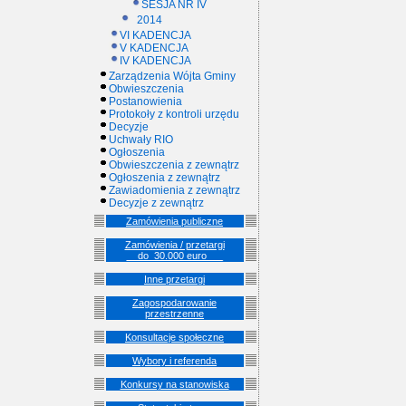
SESJA NR IV
2014
VI KADENCJA
V KADENCJA
IV KADENCJA
Zarządzenia Wójta Gminy
Obwieszczenia
Postanowienia
Protokoły z kontroli urzędu
Decyzje
Uchwały RIO
Ogłoszenia
Obwieszczenia z zewnątrz
Ogłoszenia z zewnątrz
Zawiadomienia z zewnątrz
Decyzje z zewnątrz
Zamówienia publiczne
Zamówienia / przetargi
__do_30.000 euro___
Inne przetargi
Zagospodarowanie
przestrzenne
Konsultacje społeczne
Wybory i referenda
Konkursy na stanowiska