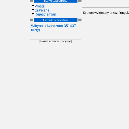
Statystyki strony
Proste
Graficzne
System wykonany przez firmę
J
Rejestr zmian
Licznik odwiedzin
Witryna odwiedzona 351437
raz(y)
[Panel administracyjny]