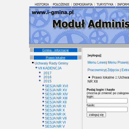
Gmina - informacje
[
wyloguj
]
Prawo lokalne
Menu Lewe
Menu Prawe
|
Uchwały Rady Gminy
VII KADENCJA
Pracownicy
Zdjęcia
Extr
|
|
2017
2016
Prawo lokalne
::
Uchwa
2015
NR XII
SESJA NR XVI
Podaj login i hasło
SESJA NR XV
(można je zmienić po zalogow
SESJA NR XIV
login:
SESJA NR XIII
SESJA NR XII
hasło:
SESJA NR XI
SESJA NR X
SESJA NR IX
SESJA NR VII
SESJA NR VI
SESJA NR V