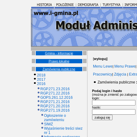
Gmina - informacje
[
wyloguj
]
Prawo lokalne
Menu Lewe
Menu Prawe
|
Zamówienia publiczne
Pracownicy
Zdjęcia
Extr
|
|
2018
2017
Zamówienia publiczne
2016
RGP.271.23.2016
Podaj login i hasło
RGP.271.22.2016
(można je zmienić po zalogow
GOPS.261.12.2016
login:
RGP.271.21.2016
RGP.271.20.2016
hasło:
RGP.271.19.2016
Ogłoszenie o
zamówieniu
SIWZ
Wyjaśnienie treści siwz
nr 1