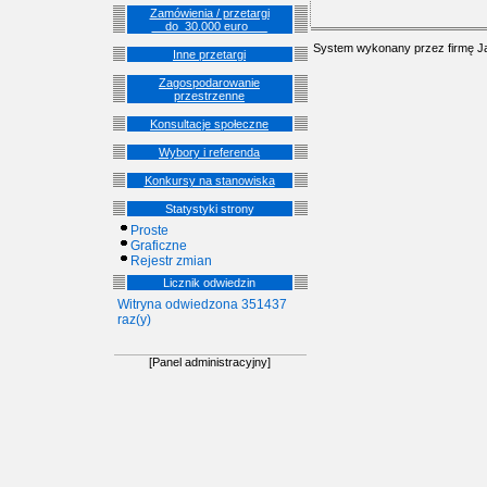
Zamówienia / przetargi
__do_30.000 euro___
System wykonany przez firmę
J
Inne przetargi
Zagospodarowanie
przestrzenne
Konsultacje społeczne
Wybory i referenda
Konkursy na stanowiska
Statystyki strony
Proste
Graficzne
Rejestr zmian
Licznik odwiedzin
Witryna odwiedzona 351437
raz(y)
[Panel administracyjny]