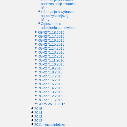
Informacje podawane
podczas sesji otwarcia
ofert
Informacja o wyborze
najkorzystniejszej
oferty
Ogłoszenie o
udzieleniu zamowienia
RGP.271.18.2016
RGP.271.17.2016
RGP.271.16.2016
RGP.271.15.2016
RGP.271.14.2016
RGP.271.13.2016
RGP.271.12.2016
RGP.271.11.2016
RGP.271.10.2016
RGP.271.9.2016
RGP.271.8.2016
RGP.271.7.2016
RGP.271.6.2016
RGP.271.5.2016
RGP.271.4.2016
RGP.271.3.2016
RGP.271.2.2016
RGP.271.1.2016
GOPS.261.1.2016
2015
2014
2013
2012
2011 i wcześniejsze