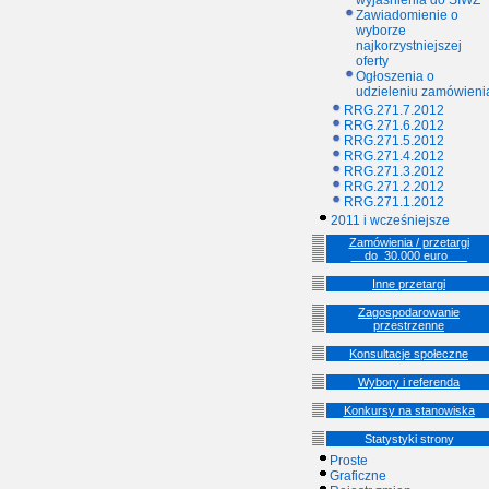
wyjaśnienia do SIWZ
Zawiadomienie o
wyborze
najkorzystniejszej
oferty
Ogłoszenia o
udzieleniu zamówieni
RRG.271.7.2012
RRG.271.6.2012
RRG.271.5.2012
RRG.271.4.2012
RRG.271.3.2012
RRG.271.2.2012
RRG.271.1.2012
2011 i wcześniejsze
Zamówienia / przetargi
__do_30.000 euro___
Inne przetargi
Zagospodarowanie
przestrzenne
Konsultacje społeczne
Wybory i referenda
Konkursy na stanowiska
Statystyki strony
Proste
Graficzne