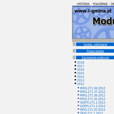
Gmina - informacje
Prawo lokalne
Zamówienia publiczne
2018
2017
2016
2015
2014
2013
2012
RRG.271.38.2012
RRG.271.37.2012
RRG.271.36.2012
RRG.271.35.2012
GOPS.271.1.2012
GOPS.271.2.2012
RRG.271.32.2012
ŚDS.271.1.2012