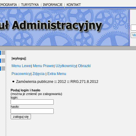
[
wyloguj
]
Menu Lewe
Menu Prawe
Użytkownicy
Obrazki
|
|
|
Pracownicy
Zdjęcia
Extra Menu
|
|
Zamówienia publiczne
::
2012
::
RRG.271.8.2012
Podaj login i hasło
(można je zmienić po zalogowaniu)
login:
hasło: