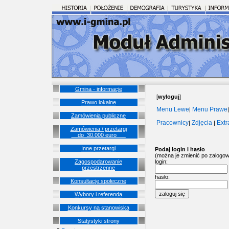
Gmina - informacje
[
wyloguj
]
Prawo lokalne
Menu Lewe
Menu Prawe
|
Zamówienia publiczne
Pracownicy
Zdjęcia
Ext
|
|
Zamówienia / przetargi
__do_30.000 euro___
Inne przetargi
Podaj login i hasło
(można je zmienić po zalogow
Zagospodarowanie
login:
przestrzenne
hasło:
Konsultacje społeczne
Wybory i referenda
Konkursy na stanowiska
Statystyki strony