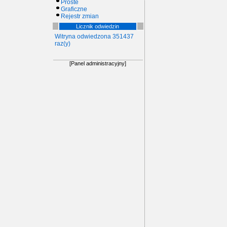
Proste
Graficzne
Rejestr zmian
Licznik odwiedzin
Witryna odwiedzona 351437
raz(y)
[Panel administracyjny]